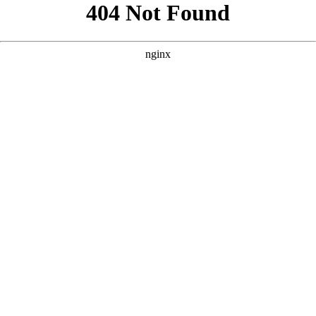
好的，根据您的要求，围绕核心词“2025年最新电影免费观看大
全”，并参考您提供的案例风格，我为您撰写了三个原创的SEO
方案。 --- ### 方案一：侧重“科技感与未来感”风格 **核心词：
** 2025年最新电影免费观看大全 **
**** **** --- ### 方案二：
侧重“资源丰富与更新速度”风格 **核心词：** 2025年最新电影
免费观看大全 **
**** **** --- ### 方案三：侧重“用户观影体验
与分类”风格 **核心词：** 2025年最新电影免费观看大全 **
**** ****